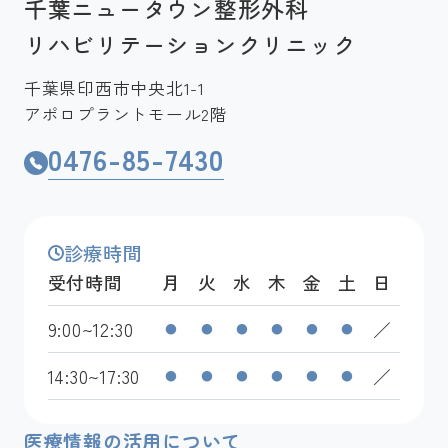
千葉ニュータウン整形外科
リハビリテーションクリニック
千葉県印西市中央北1-1
アポロプラントモール2階
0476-85-7430
診療時間
受付時間
月
火
水
木
金
土
日
9:00~12:30
／
●
●
●
●
●
●
14:30~17:30
／
●
●
●
●
●
●
医療情報の活用について