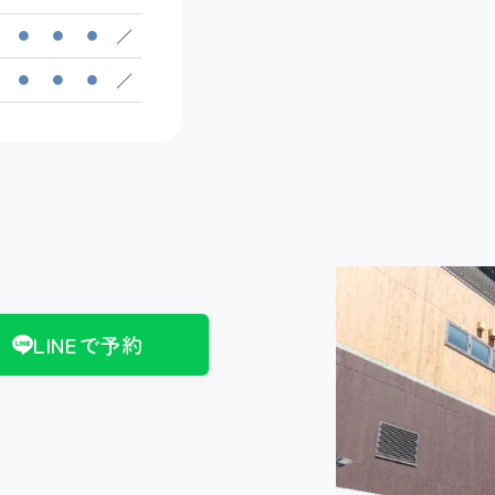
／
●
●
●
／
●
●
●
LINEで予約